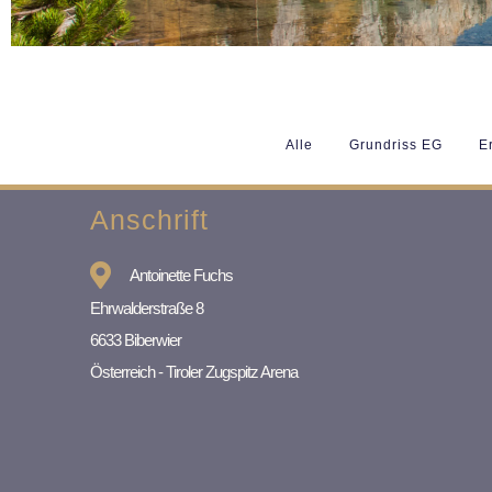
Alle
Grundriss EG
E
Anschrift
Antoinette Fuchs
Ehrwalderstraße 8
6633 Biberwier
Österreich - Tiroler Zugspitz Arena