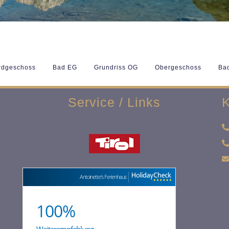
rdgeschoss
Bad EG
Grundriss OG
Obergeschoss
Bad
Service / Links
K
Antoinette's Ferienhaus
100%