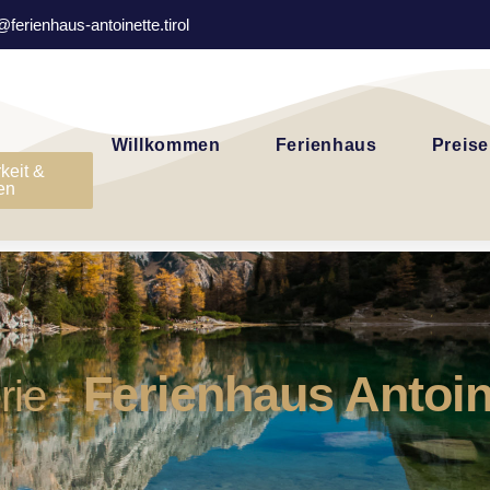
@ferienhaus-antoinette.tirol
Willkommen
Ferienhaus
Preise
keit &
en
Ferienhaus Antoin
rie -