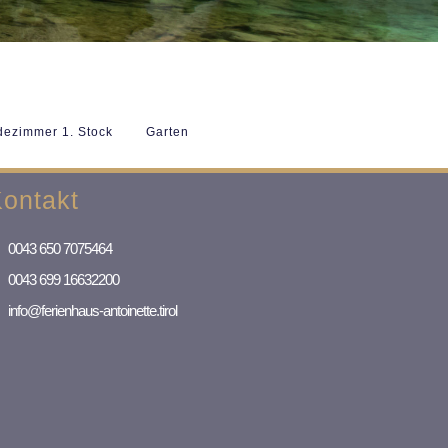
ezimmer 1. Stock
Garten
ontakt
0043 650 7075464
0043 699 16632200
info@ferienhaus-antoinette.tirol