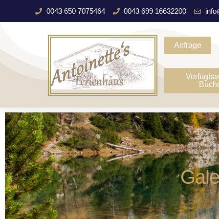
0043 650 7075464
0043 699 16632200
info
Anfrage
Verfügbar
Buch
Gale