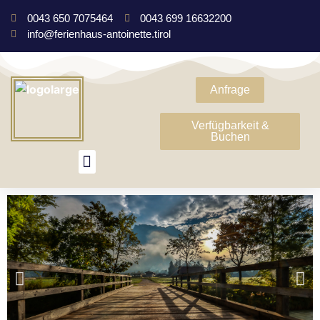
0043 650 7075464
0043 699 16632200
info@ferienhaus-antoinette.tirol
Anfrage
Verfügbarkeit &
Buchen