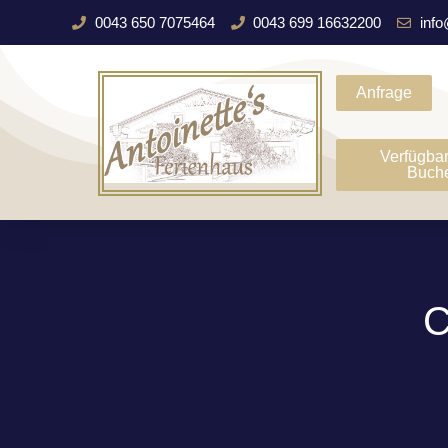
0043 650 7075464
0043 699 16632200
info
Anfrage
Verfügbar
Buch
C