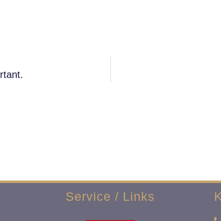
rtant.
Service / Links
K